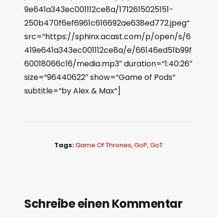
9e641a343ec001112ce8a/1712615025151-
250b470f6ef6961c616692ae638ed772.jpeg“
src=“https://sphinx.acast.com/p/open/s/6
419e641a343ec001112ce8a/e/66146ed51b99f
60018066c16/media.mp3″ duration=“1:40:26″
size=“96440622″ show=“Game of Pods“
subtitle=“by Alex & Max“]
Tags:
Game Of Thrones
,
GoP
,
GoT
Schreibe einen Kommentar