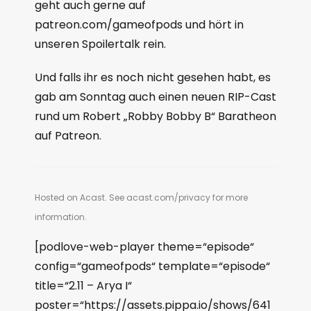
geht auch gerne auf
patreon.com/gameofpods und hört in
unseren Spoilertalk rein.
Und falls ihr es noch nicht gesehen habt, es
gab am Sonntag auch einen neuen RIP-Cast
rund um Robert „Robby Bobby B“ Baratheon
auf Patreon.
Hosted on Acast. See
acast.com/privacy
for more
information.
[podlove-web-player theme=“episode“
config=“gameofpods“ template=“episode“
title=“2.11 – Arya I“
poster=“https://assets.pippa.io/shows/641